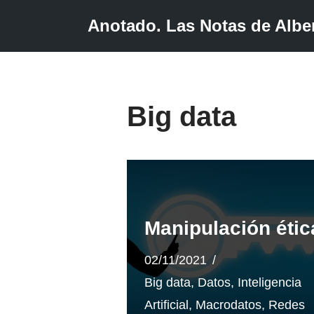
Anotado. Las Notas de Alber
Saltar
al
contenido
Big data
Manipulación étic
02/11/2021
Big data
,
Datos
,
Inteligencia
Artificial
,
Macrodatos
,
Redes