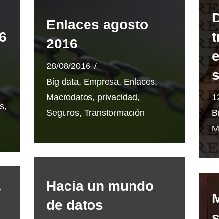
D
Enlaces agosto
6
t
2016
e
28/08/2016
Big data
,
Empresa
,
Enlaces
,
Macrodatos
,
privacidad
,
1
s
,
Seguros
,
Transformación
B
M
Hacia un mundo
y
M
de datos
a
s