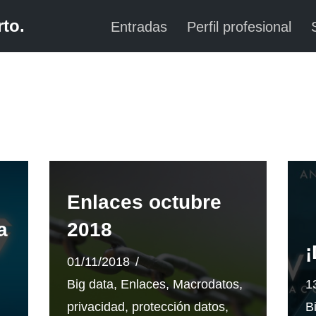
to.
Entradas
Perfil profesional
Enlaces octubre
a
2018
¡
01/11/2018
Big data
,
Enlaces
,
Macrodatos
,
1
privacidad
,
protección datos
,
B