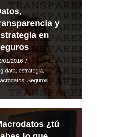
atos,
ransparencia y
strategia en
seguros
2/01/2016
ig data
,
estrategia
,
acrodatos
,
Seguros
acrodatos ¿tú
abes lo que