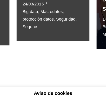
24/03/2015
Big data
,
Macrodatos
,
protección datos
,
Seguridad
,
1
Seguros
B
M
Aviso de cookies
ítica de privacidad
Aviso legal
Política de Coo