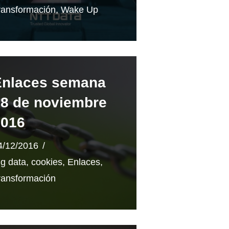
ransformación
,
Wake Up
Enlaces semana
8 de noviembre
2016
4/12/2016
ig data
,
cookies
,
Enlaces
,
ransformación