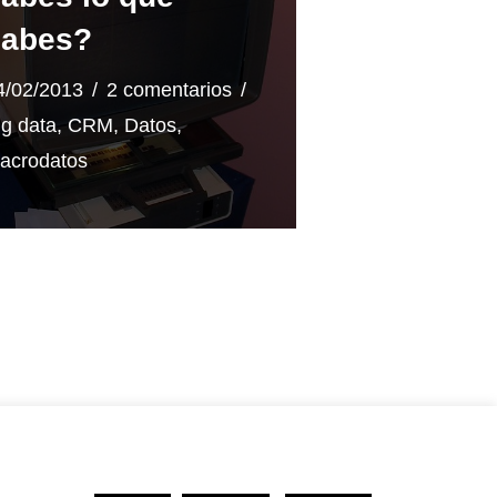
sabes?
4/02/2013
2 comentarios
ig data
,
CRM
,
Datos
,
acrodatos
kies