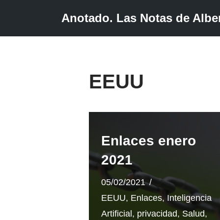
Anotado. Las Notas de Alber
Saltar
al
contenido
EEUU
Enlaces enero
2021
05/02/2021
EEUU
,
Enlaces
,
Inteligencia
Artificial
,
privacidad
,
Salud
,