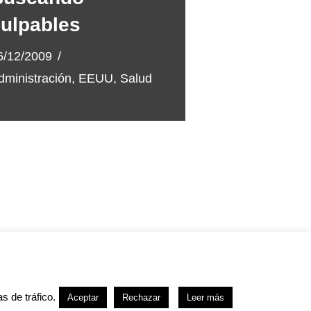
ulpables
6/12/2009
dministración
,
EEUU
,
Salud
kies
s de tráfico.
Aceptar
Rechazar
Leer más