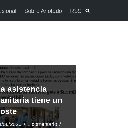
esional
Sobre Anotado
RSS
a asistencia
anitaria tiene un
oste
4/06/2020
1 comentario