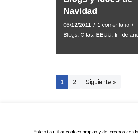
Navidad
05/12/2011
1 comentario
Blogs
,
Citas
,
EEUU
,
fin de añ
1
2
Siguiente »
Pol
Este sitio utiliza cookies propias y de terceros con l
Anotado funciona gracias a
WordPr