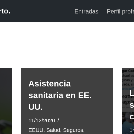
to.
Entradas
Perfil prof
Asistencia
L
sanitaria en EE.
s
UU.
c
11/12/2020
EEUU
,
Salud
,
Seguros
,
1