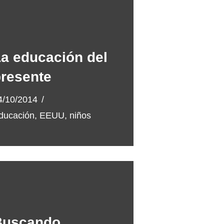
a educación del
resente
4/10/2014
ducación
,
EEUU
,
niños
Buscando