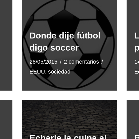
Donde dije fútbol
L
digo soccer
p
28/05/2015
2 comentarios
1
EEUU
,
sociedad
E
Echarle la culpa al