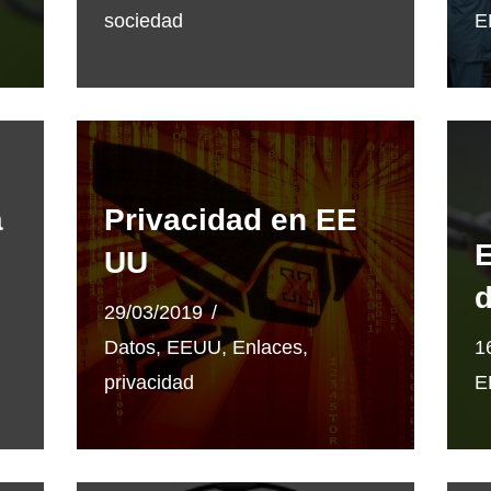
sociedad
E
a
Privacidad en EE
UU
d
29/03/2019
Datos
,
EEUU
,
Enlaces
,
1
privacidad
E