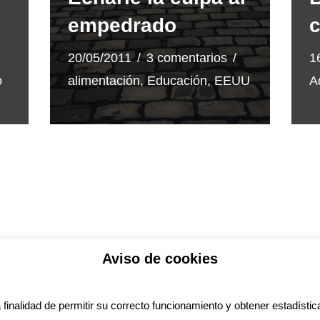
empedrado
c
20/05/2011
3 comentarios
1
o
alimentación
,
Educación
,
EEUU
A
Aviso de cookies
ítica de privacidad
Aviso legal
Política de Coo
a finalidad de permitir su correcto funcionamiento y obtener estadística
ess
con diseño del tema
Neve