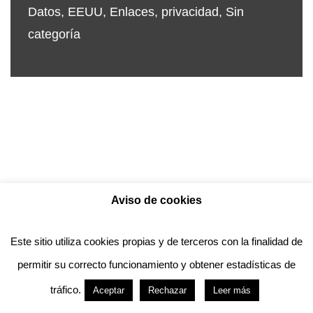
Datos
,
EEUU
,
Enlaces
,
privacidad
,
Sin
categoría
Aviso de cookies
Política de privacidad
Aviso legal
Política de Cookies
Este sitio utiliza cookies propias y de terceros con la finalidad de
permitir su correcto funcionamiento y obtener estadísticas de
Anotado funciona gracias a
WordPress
con
tráfico.
Aceptar
Rechazar
Leer más
diseño del tema
Neve