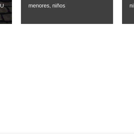
UU
menores
,
niños
n