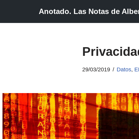
Anotado. Las Notas de Alber
Saltar
al
contenido
Privacid
29/03/2019
Datos
,
E