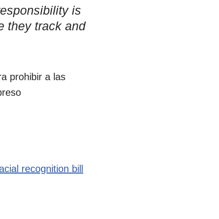
esponsibility is
e they track and
 prohibir a las
preso
cial recognition bill