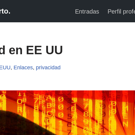
to.
Entradas
Perfil prof
ad en EE UU
EUU
,
Enlaces
,
privacidad