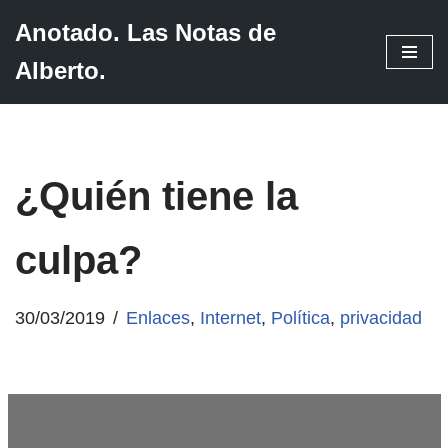
Anotado. Las Notas de
Saltar
Alberto.
al
contenido
¿Quién tiene la
culpa?
30/03/2019
Enlaces
,
Internet
,
Política
,
privacidad