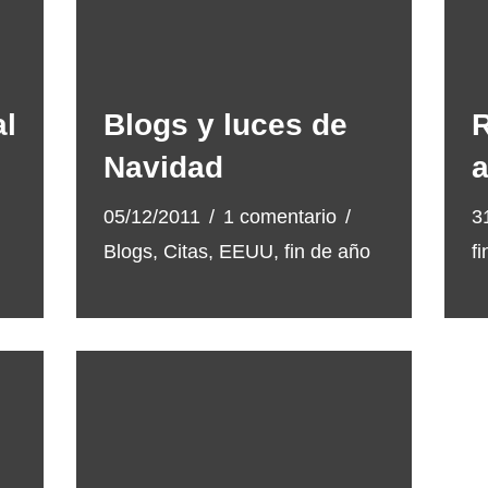
al
Blogs y luces de
R
Navidad
05/12/2011
1 comentario
3
Blogs
,
Citas
,
EEUU
,
fin de año
f