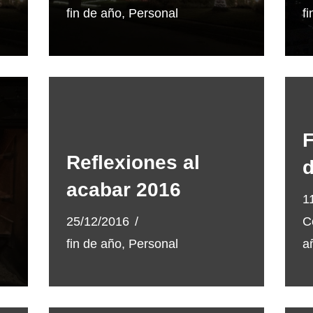
fin de año
,
Personal
f
F
Reflexiones al
d
acabar 2016
1
25/12/2016
C
fin de año
,
Personal
a