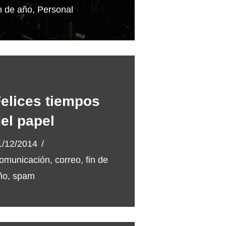
in de año
,
Personal
elices tiempos
el papel
1/12/2014
omunicación
,
correo
,
fin de
ño
,
spam