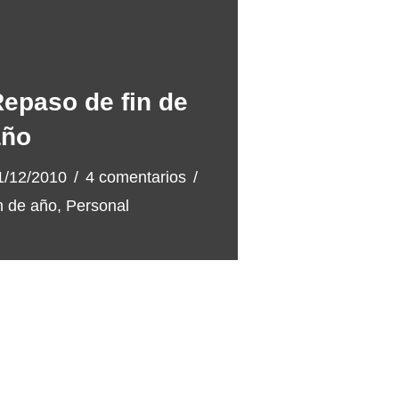
epaso de fin de
año
1/12/2010
4 comentarios
in de año
,
Personal