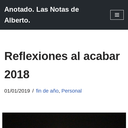
Anotado. Las Notas de
Saltar
Alberto.
al
contenido
Reflexiones al acabar
2018
01/01/2019
fin de año
,
Personal