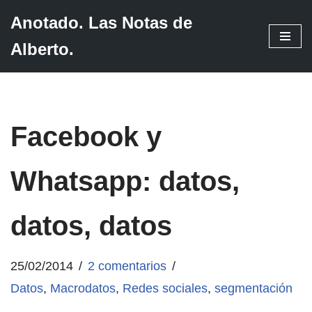
Anotado. Las Notas de
Saltar
Alberto.
al
contenido
Facebook y
Whatsapp: datos,
datos, datos
25/02/2014
2 comentarios
Datos
,
Macrodatos
,
Redes sociales
,
segmentación