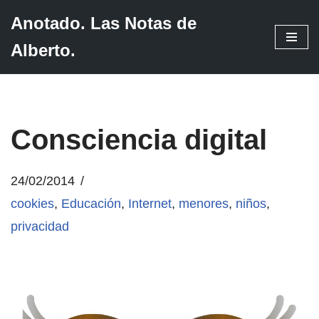
Anotado. Las Notas de
Saltar
Alberto.
al
contenido
Consciencia digital
24/02/2014
cookies
,
Educación
,
Internet
,
menores
,
niños
,
privacidad