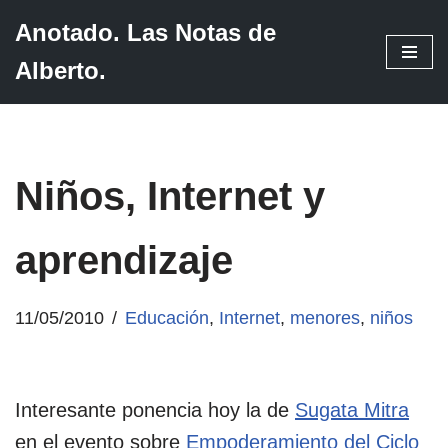
Anotado. Las Notas de
Saltar
Alberto.
al
contenido
Niños, Internet y
aprendizaje
11/05/2010
Educación
,
Internet
,
menores
,
niños
Interesante ponencia hoy la de
Sugata Mitra
en el evento sobre
Empoderamiento del Ciclo