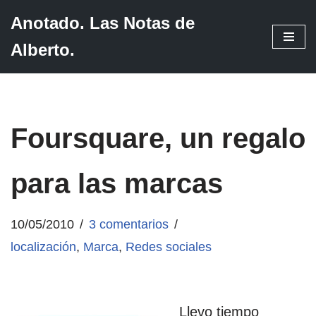
Anotado. Las Notas de
Saltar
Alberto.
al
contenido
Foursquare, un regalo
para las marcas
10/05/2010
3 comentarios
localización
,
Marca
,
Redes sociales
Llevo tiempo