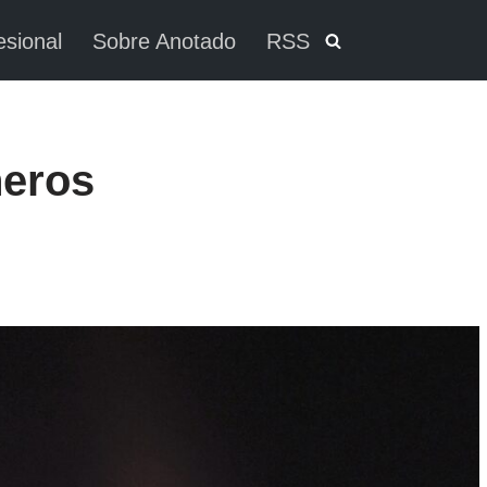
esional
Sobre Anotado
RSS
neros