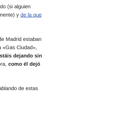
do (si alguien
amente) y
de la que
o de Madrid estaban
ba «Gas Ciudad»,
stáis dejando sin
ra,
como él dejó
ablando de estas