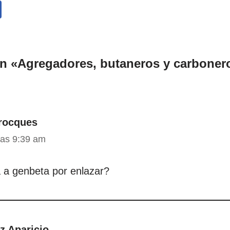
en «Agregadores, butaneros y carboner
srocques
las 9:39 am
 a genbeta por enlazar?
z Aparicio