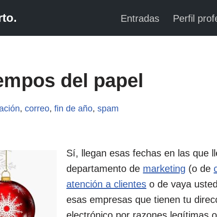
to.
Entradas
Perfil prof
iempos del papel
ación
,
correo
,
fin de año
,
spam
Sí, llegan esas fechas en las que l
departamento de
marketing
(o de
atención a clientes
o de vaya usted
esas empresas que tienen tu direc
electrónico por razones legítimas o