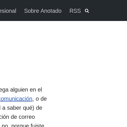
esional
Sobre Anotado
RSS
lega alguien en el
comunicación
, o de
 a saber qué) de
ción de correo
 no, porque fuiste