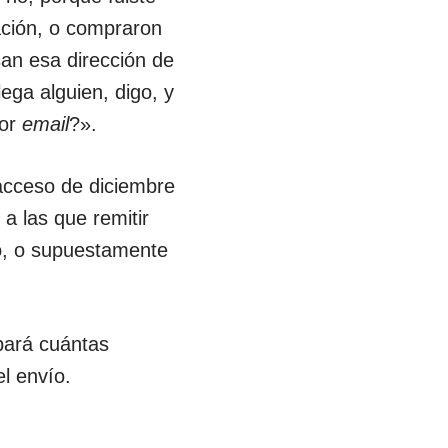
mación, o compraron
an esa dirección de
lega alguien, digo, y
por
email
?».
acceso de diciembre
a las que remitir
ico, o supuestamente
bará cuántas
l envío.