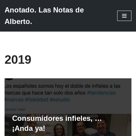
Anotado. Las Notas de
Saltar
Alberto.
al
contenido
2019
Consumidores infieles, …
¡Anda ya!