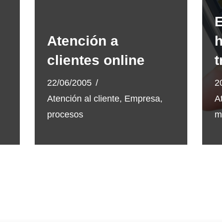
E
Atención a
h
clientes online
t
22/06/2005
2
Atención al cliente
,
Empresa
,
A
procesos
m