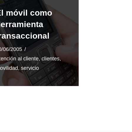
l móvil como
erramienta
ransaccional
0/06/2005
tención al cliente
,
clientes
,
ovilidad
,
servicio