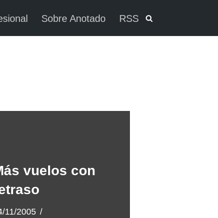
esional
Sobre Anotado
RSS
ás vuelos con
etraso
4/11/2005