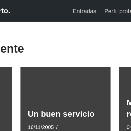
to.
Entradas
Perfil prof
iente
M
Un buen servicio
r
16/11/2005
0