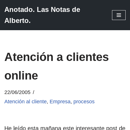
Anotado. Las Notas de
Saltar
Alberto.
al
contenido
Atención a clientes
online
22/06/2005
Atención al cliente
,
Empresa
,
procesos
He leído esta mañana este interesante post de