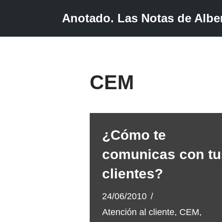
Anotado. Las Notas de Alber
Saltar
al
contenido
CEM
¿Cómo te
comunicas con tu
clientes?
24/06/2010
Atención al cliente
,
CEM
,