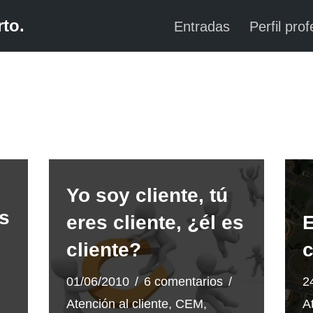
to.
Entradas
Perfil prof
Yo soy cliente, tú
s
eres cliente, ¿él es
E
cliente?
c
01/06/2010
6 comentarios
2
Atención al cliente
,
CEM
,
A