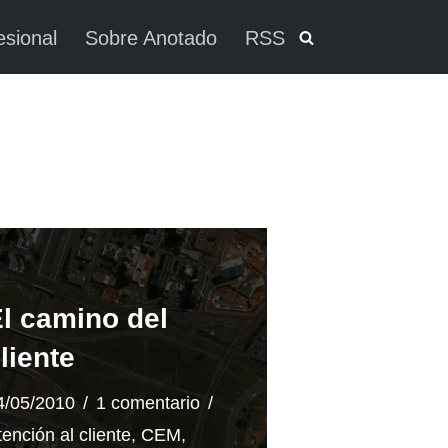
esional
Sobre Anotado
RSS
l camino del
liente
4/05/2010
1 comentario
tención al cliente
,
CEM
,