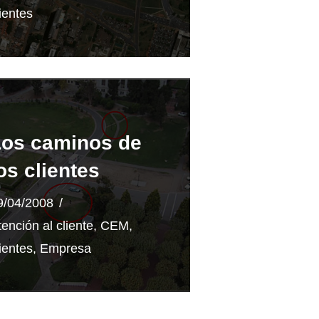
ientes
Los caminos de
os clientes
9/04/2008
tención al cliente
,
CEM
,
ientes
,
Empresa