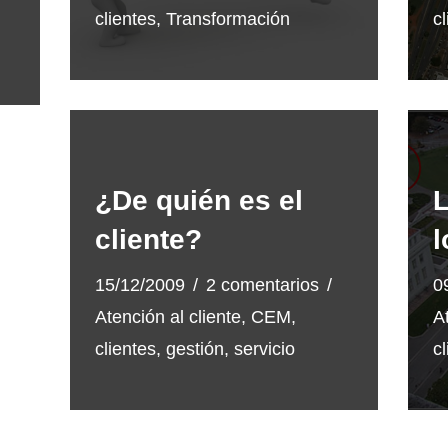
clientes
,
Transformación
cl
¿De quién es el
cliente?
l
15/12/2009
2 comentarios
0
Atención al cliente
,
CEM
,
A
clientes
,
gestión
,
servicio
cl