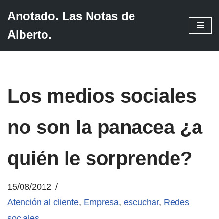
Anotado. Las Notas de
Saltar
Alberto.
al
contenido
Los medios sociales
no son la panacea ¿a
quién le sorprende?
15/08/2012
Atención al cliente
,
Empresa
,
escuchar
,
Redes
sociales