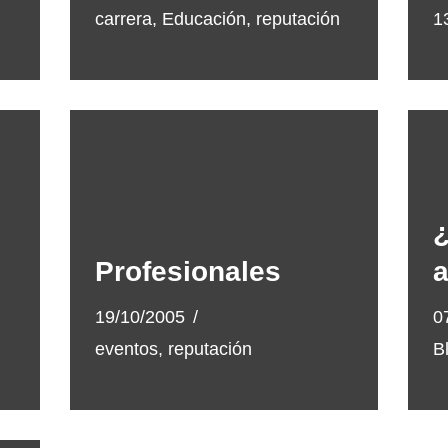
carrera
,
Educación
,
reputación
1
¿
Profesionales
a
19/10/2005
0
eventos
,
reputación
B