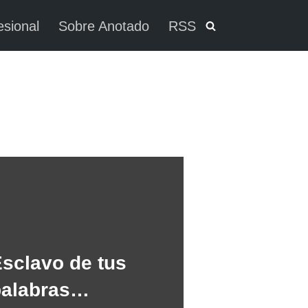
esional
Sobre Anotado
RSS
sclavo de tus
palabras…