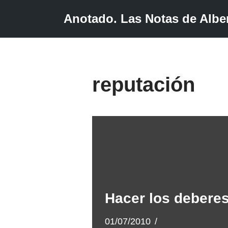
Anotado. Las Notas de Alber
Saltar
al
contenido
reputación
Hacer los debere
01/07/2010