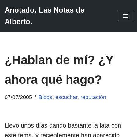
Anotado. Las Notas de
Saltar
Alberto.
al
contenido
¿Hablan de mí? ¿Y
ahora qué hago?
07/07/2005
Blogs
,
escuchar
,
reputación
Llevo unos días dando bastante la lata con
este tema, y recientemente han aparecido