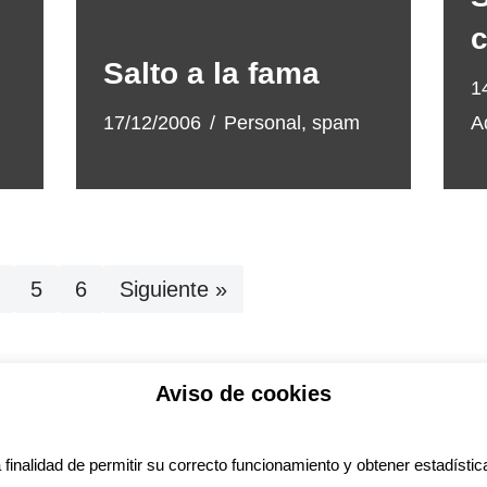
c
Salto a la fama
1
17/12/2006
Personal
,
spam
A
5
6
Siguiente »
Aviso de cookies
ítica de privacidad
Aviso legal
Política de Coo
a finalidad de permitir su correcto funcionamiento y obtener estadística
ess
con diseño del tema
Neve