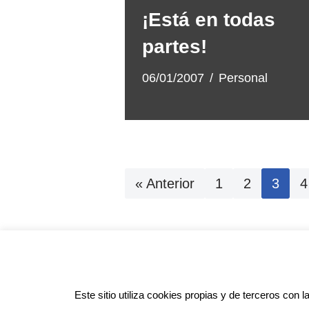
¡Está en todas
partes!
06/01/2007
Personal
« Anterior
1
2
3
4
Pol
Este sitio utiliza cookies propias y de terceros con l
Anotado funciona gracias a
WordPr