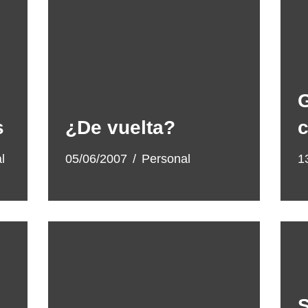
G
s
¿De vuelta?
c
l
05/06/2007
Personal
1
S