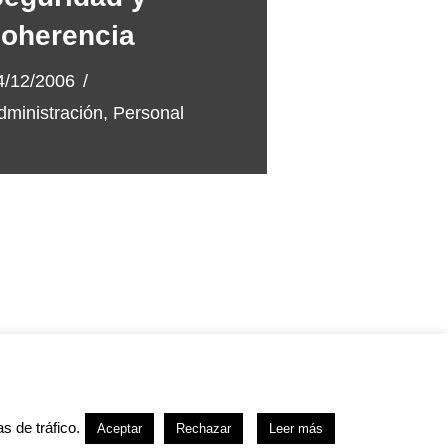
oherencia
4/12/2006
dministración
,
Personal
kies
s de tráfico.
Aceptar
Rechazar
Leer más