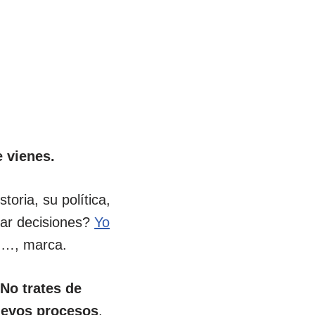
e vienes.
oria, su política,
omar decisiones?
Yo
, …, marca.
:
No trates de
nuevos procesos
.