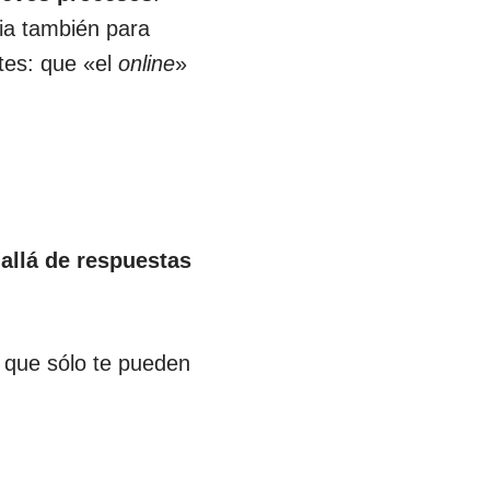
ia también para
tes: que «el
online
»
d
 allá de respuestas
 que sólo te pueden