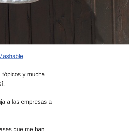
 Mashable
.
, tópicos y mucha
í.
ja a las empresas a
frases que me han