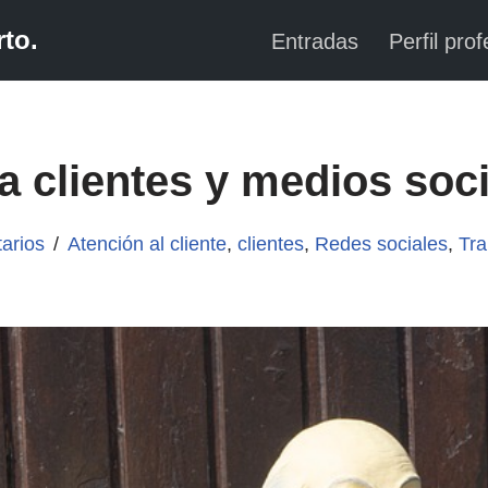
to.
Entradas
Perfil prof
a clientes y medios soc
arios
Atención al cliente
,
clientes
,
Redes sociales
,
Tra