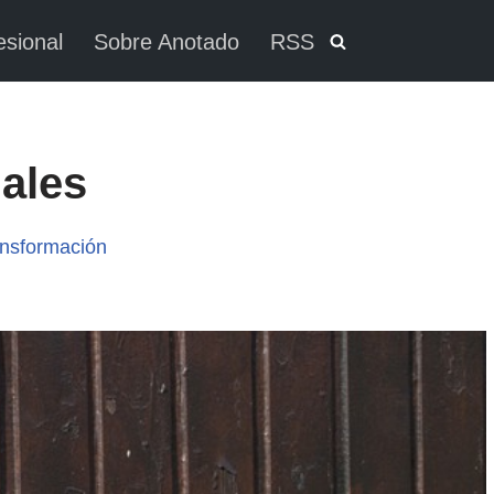
esional
Sobre Anotado
RSS
iales
nsformación