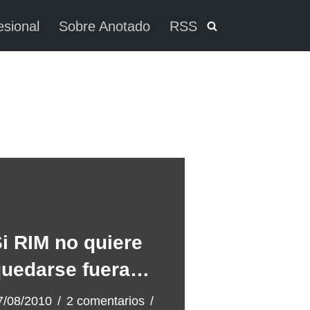
esional
Sobre Anotado
RSS
i RIM no quiere
quedarse fuera…
7/08/2010
2 comentarios