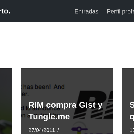
to.
Entradas
Perfil prof
RIM compra Gist y
S
Tungle.me
27/04/2011
1