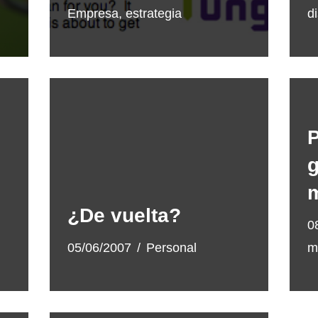
Empresa
,
estrategia
d
g
m
¿De vuelta?
0
05/06/2007
Personal
m