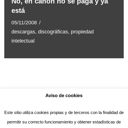
No, en canon no se paga y ya
está
05/11/2008
descargas
,
discográficas
,
propiedad
intelectual
Aviso de cookies
Política de privacidad
Aviso legal
Política de Cookies
Este sitio utiliza cookies propias y de terceros con la finalidad de
permitir su correcto funcionamiento y obtener estadísticas de
Anotado funciona gracias a
WordPress
con