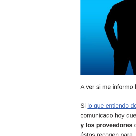
A ver si me informo 
Si
lo que entiendo d
comunicado hoy qu
y los proveedores
d
éstos recogen para,