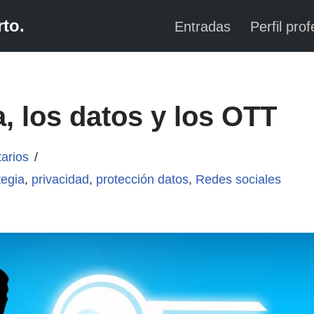
to.
Entradas
Perfil prof
a, los datos y los OTT
arios
tegia
,
privacidad
,
protección datos
,
Redes sociales