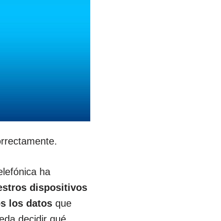
orrectamente.
elefónica ha
stros dispositivos
os los datos
que
eda decidir qué