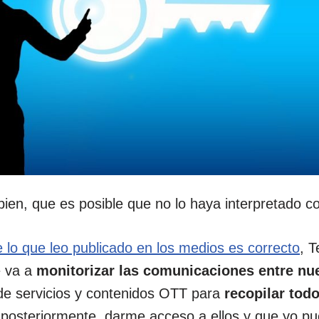
bien, que es posible que no lo haya interpretado c
e lo que leo publicado en los medios es correcto
, T
e va a
monitorizar las comunicaciones entre nue
e servicios y contenidos OTT para
recopilar tod
 posteriormente, darme acceso a ellos y que yo pu