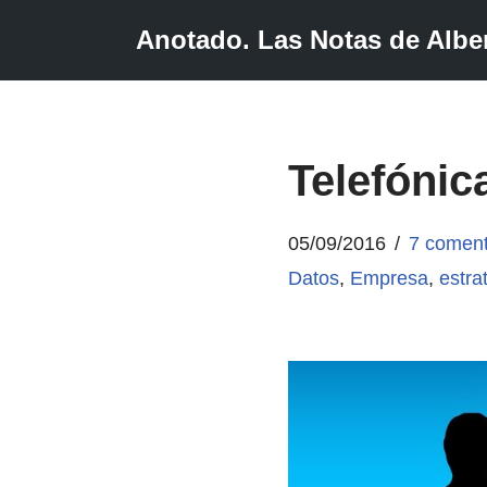
Anotado. Las Notas de Alber
Saltar
al
contenido
Telefónic
05/09/2016
7 coment
Datos
,
Empresa
,
estra