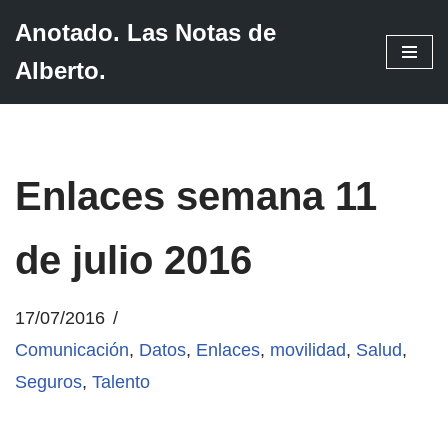
Anotado. Las Notas de
Saltar
Alberto.
al
contenido
Enlaces semana 11
de julio 2016
17/07/2016
Comunicación
,
Datos
,
Enlaces
,
movilidad
,
Salud
,
Seguros
,
Talento