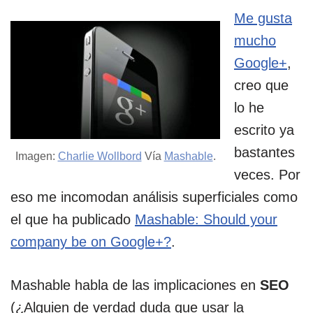
Me gusta
mucho
Google+
,
creo que
lo he
escrito ya
bastantes
Imagen:
Charlie Wollbord
Vía
Mashable
.
veces. Por
eso me incomodan análisis superficiales como
el que ha publicado
Mashable: Should your
company be on Google+?
.
Mashable habla de las implicaciones en
SEO
(¿Alguien de verdad duda que usar la