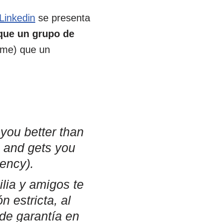
Linkedin
se presenta
que un grupo de
ime) que un
 you better than
, and gets you
vency).
ilia y amigos te
n estricta, al
de garantía en