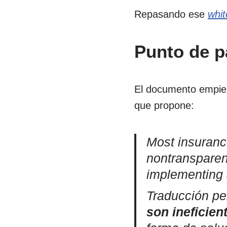
Repasando ese
whit
Punto de p
El documento empiez
que propone:
Most insurance
nontransparen
implementing 
Traducción pe
son ineficien