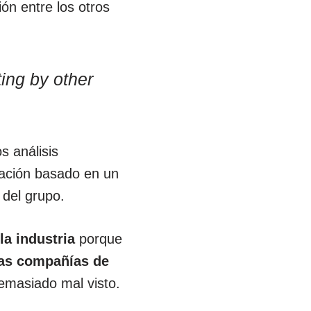
ión entre los otros
ting by other
os análisis
tación basado en un
 del grupo.
a industria
porque
las compañías de
demasiado mal visto.