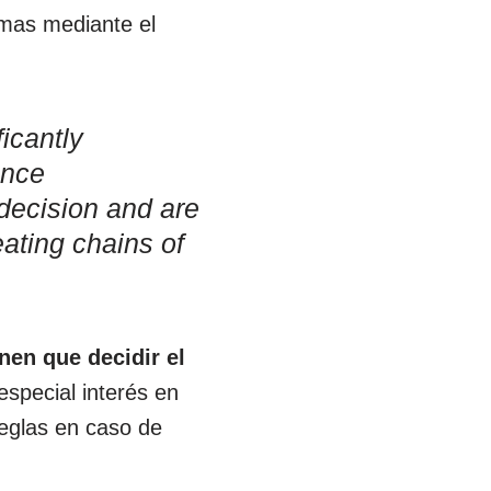
emas mediante el
ficantly
ance
 decision and are
eating chains of
nen que decidir el
 especial interés en
reglas en caso de