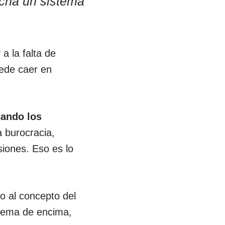
cha un sistema
a la falta de
uede caer en
cando los
a burocracia,
iones. Eso es lo
o al concepto del
blema de encima,