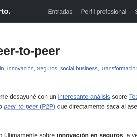
to.
Entradas
Perfil profesional
er-to-peer
in
,
Innovación
,
Seguros
,
social business
,
Transformació
 me desayuné con un
interesante análisis
sobre
Te
ro
peer-to-peer
(P2P)
que directamente saca al ase
o últimamente sobre
innovación en seguros
, a v