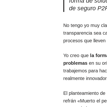
forma de solu
de seguro P2P
No tengo yo muy clar
transparencia sea c
procesos que lleven
Yo creo que
la form
problemas
en su ori
trabajemos para hace
realmente innovador
El planteamiento de
refrán «Muerto el p