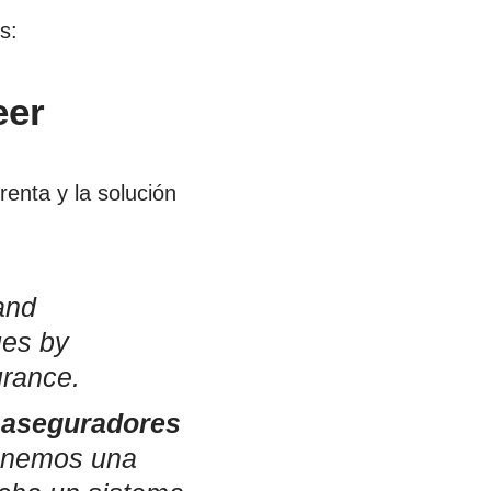
s:
eer
enta y la solución
 and
ues by
urance.
 aseguradores
onemos una