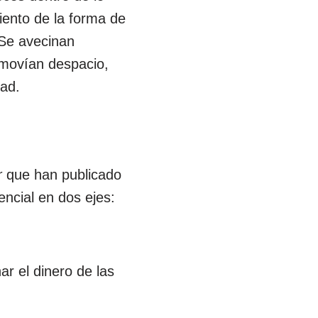
iento de la forma de
 Se avecinan
 movían despacio,
dad.
r
que han publicado
ncial en dos ejes:
r el dinero de las