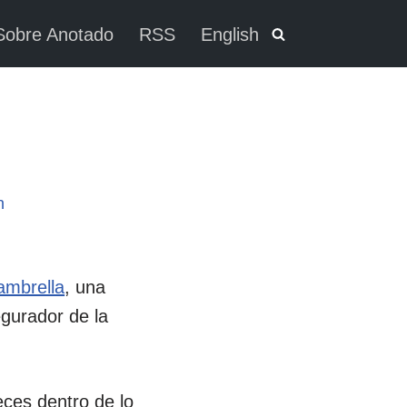
Sobre Anotado
RSS
English
n
ambrella
, una
gurador de la
eces dentro de lo