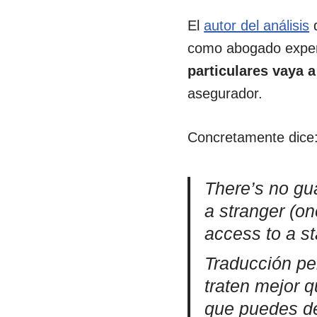
El
autor del análisis
q
como abogado expert
particulares vaya 
asegurador.
Concretamente dice
There’s no gua
a stranger (on
access to a st
Traducción per
traten mejor q
que puedes de