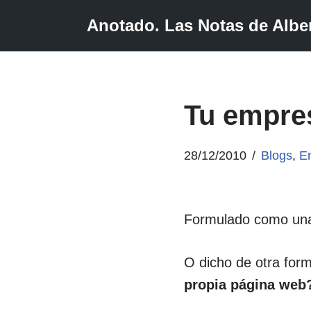
Anotado. Las Notas de Alber
Saltar
al
contenido
Tu empres
28/12/2010
Blogs
,
E
Formulado como una
O dicho de otra for
propia página web