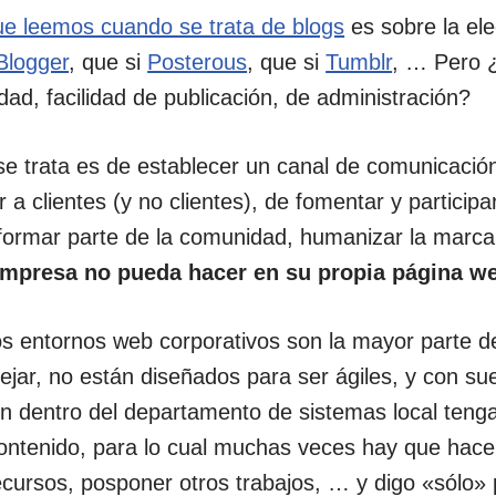
ue leemos cuando se trata de blogs
es sobre la ele
Blogger
, que si
Posterous
, que si
Tumblr
, … Pero 
idad, facilidad de publicación, de administración?
se trata es de establecer un canal de comunicación
a clientes (y no clientes), de fomentar y participa
formar parte de la comunidad, humanizar la marc
empresa no pueda hacer en su propia página w
os entornos web corporativos son la mayor parte d
jar, no están diseñados para ser ágiles, y con s
en dentro del departamento de sistemas local teng
contenido, para lo cual muchas veces hay que hacer
ecursos, posponer otros trabajos, … y digo «sólo»