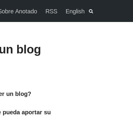
Sobre Anotado
RSS
English
 un blog
er un blog?
e pueda aportar su