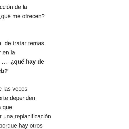
cción de la
¿qué me ofrecen?
, de tratar temas
r en la
a …,
¿qué hay de
eb?
e las veces
uerte dependen
a que
 una replanificación
 porque hay otros