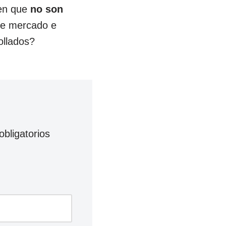
en que
no son
 de mercado e
ollados?
bligatorios