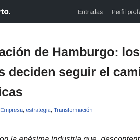
to.
Entradas
Perfil prof
ración de Hamburgo: los
s deciden seguir el cam
icas
,
Empresa
,
estrategia
,
Transformación
son la enésima industria que, descontent