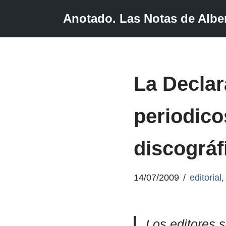
Anotado. Las Notas de Alber
Saltar
al
contenido
La Decla
periodico
discográf
14/07/2009
editorial
Los editores 