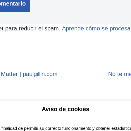
et para reducir el spam.
Aprende cómo se procesan
atter | paulgillin.com
No te m
Aviso de cookies
ítica de privacidad
Aviso legal
Política de Coo
a finalidad de permitir su correcto funcionamiento y obtener estadística
ess
con diseño del tema
Neve