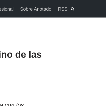
esional
Sobre Anotado
RSS
ino de las
a con los