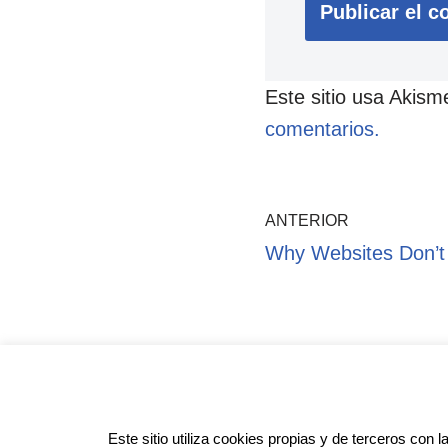
Este sitio usa Akism
comentarios.
ANTERIOR
Why Websites Don’t M
Pol
Este sitio utiliza cookies propias y de terceros con l
Anotado funciona gracias a
WordPr