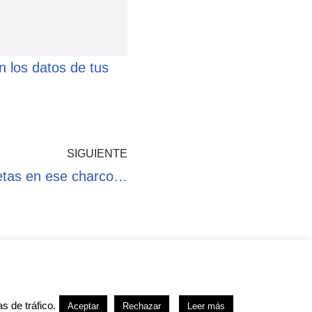
 los datos de tus
SIGUIENTE
etas en ese charco…
kies
s de tráfico.
Aceptar
Rechazar
Leer más