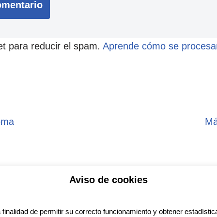
et para reducir el spam.
Aprende cómo se procesan
ioma
Má
Aviso de cookies
ítica de privacidad
Aviso legal
Política de Coo
a finalidad de permitir su correcto funcionamiento y obtener estadística
ess
con diseño del tema
Neve