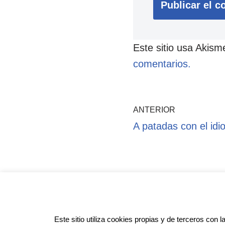
Este sitio usa Akism
comentarios.
ANTERIOR
A patadas con el id
Pol
Este sitio utiliza cookies propias y de terceros con l
Anotado funciona gracias a
WordPr