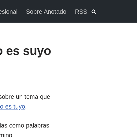
esional
Sobre Anotado
RSS
o es suyo
sobre un tema que
o es tuyo
.
adas como palabras
rmino.