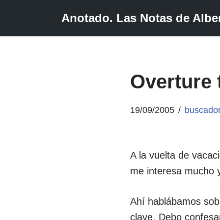
Anotado. Las Notas de Alber
Saltar
al
contenido
Overture 
19/09/2005
buscado
A la vuelta de vaca
me interesa mucho 
Ahí hablábamos sobr
clave. Debo confesar