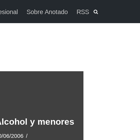
esional
Sobre Anotado
RSS
lcohol y menores
0/06/2006