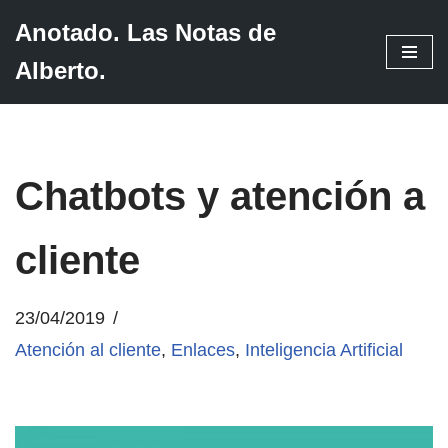
Anotado. Las Notas de
Saltar
Alberto.
al
contenido
Chatbots y atención a
cliente
23/04/2019
Atención al cliente
,
Enlaces
,
Inteligencia Artificial