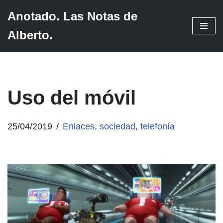
Anotado. Las Notas de
Saltar
Alberto.
al
contenido
Uso del móvil
25/04/2019
Enlaces
,
sociedad
,
telefonía