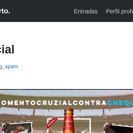
to.
Entradas
Perfil prof
ial
g
,
spam