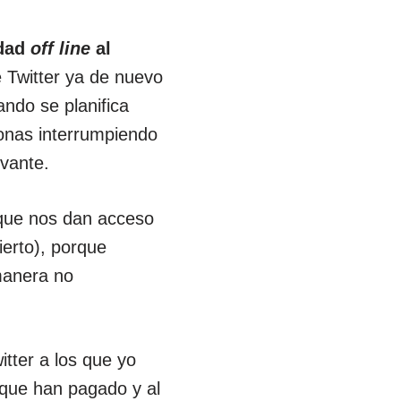
idad
off line
al
 Twitter ya de nuevo
ando se planifica
sonas interrumpiendo
evante.
 que nos dan acceso
ierto), porque
manera no
tter a los que yo
 que han pagado y al