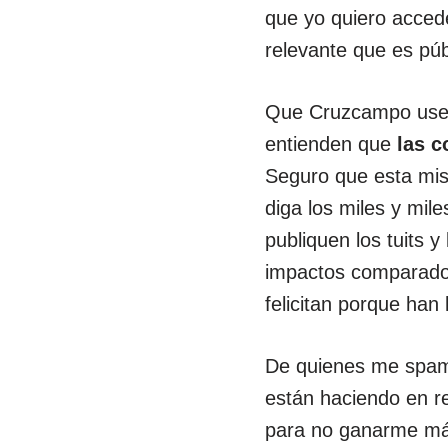
que yo quiero acced
relevante que es pú
Que Cruzcampo use T
entienden que
las c
Seguro que esta mis
diga los miles y mi
publiquen los tuits 
impactos comparado c
felicitan porque han
De quienes me spame
están haciendo en re
para no ganarme má