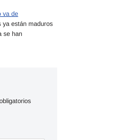
o va de
es ya están maduros
a se han
bligatorios