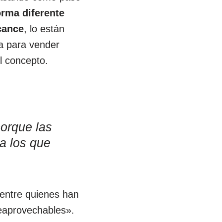
orma diferente
cance
, lo están
sa para vender
l concepto.
porque las
a los que
 entre quienes han
reaprovechables».