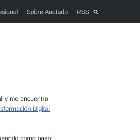
esional
Sobre Anotado
RSS
l
y me encuentro
sformación Digital
 pasando como pasó