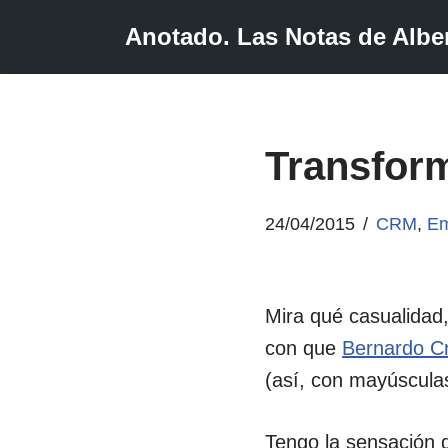
Anotado. Las Notas de Alber
Saltar
al
contenido
Transform
24/04/2015
CRM
,
Em
Mira qué casualidad
con que
Bernardo C
(así, con mayúscula
Tengo la sensación 