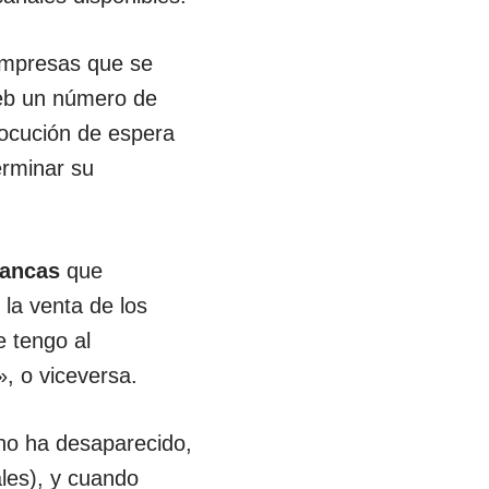
empresas que se
web un número de
 locución de espera
erminar su
tancas
que
 la venta de los
 tengo al
», o viceversa.
no ha desaparecido,
les), y cuando