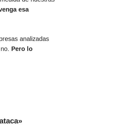
 venga esa
presas analizadas
l no.
Pero lo
ataca»