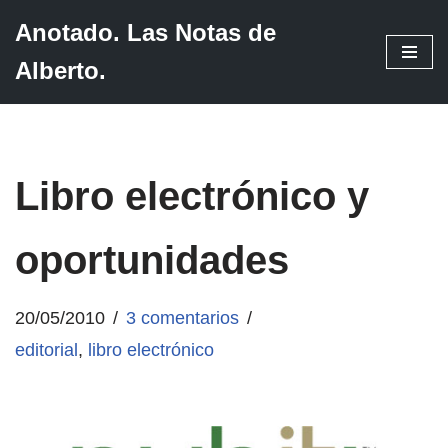
Anotado. Las Notas de
Saltar
Alberto.
al
contenido
Libro electrónico y
oportunidades
20/05/2010
3 comentarios
editorial
,
libro electrónico