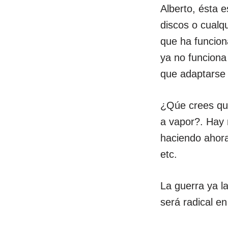
Alberto, ésta e
discos o cualq
que ha funcion
ya no funciona
que adaptarse
¿Qúe crees que 
a vapor?. Hay 
haciendo ahora 
etc.
La guerra ya l
será radical en