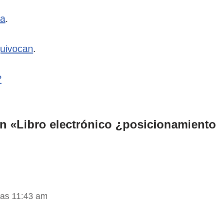
ca
.
quivocan
.
?
n «Libro electrónico ¿posicionamient
las 11:43 am