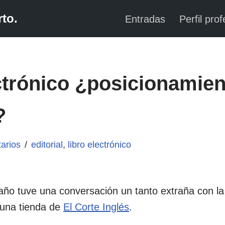
to.
Entradas
Perfil prof
ctrónico ¿posicionamien
?
arios
editorial
,
libro electrónico
ño tuve una conversación un tanto extraña con la
 una tienda de
El Corte Inglés
.