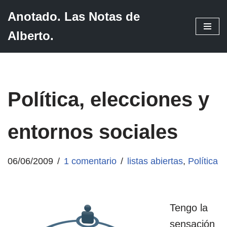
Anotado. Las Notas de
Saltar
Alberto.
al
contenido
Política, elecciones y
entornos sociales
06/06/2009
1 comentario
listas abiertas
,
Política
Tengo la
sensación