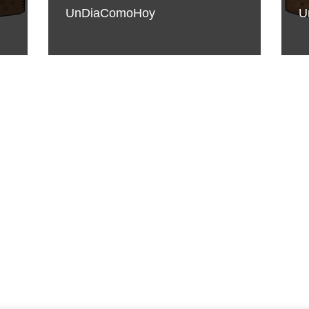
UnDiaComoHoy
U