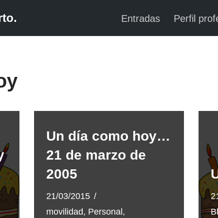
to.
Entradas
Perfil prof
oy
Un día como hoy…
y
21 de marzo de
2005
21/03/2015
2
movilidad
,
Personal
,
B