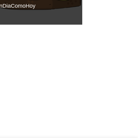
nDiaComoHoy