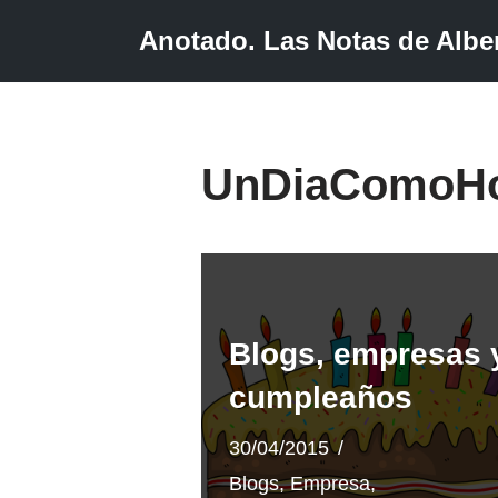
Anotado. Las Notas de Alber
Saltar
al
contenido
UnDiaComoH
Blogs, empresas 
cumpleaños
30/04/2015
Blogs
,
Empresa
,