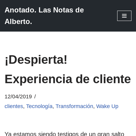
Anotado. Las Notas de
Saltar
Alberto.
al
contenido
¡Despierta!
Experiencia de cliente
12/04/2019
clientes
,
Tecnología
,
Transformación
,
Wake Up
Ya estamos siendo testigos de un gran salto