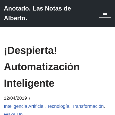
Anotado. Las Notas de
Saltar
Alberto.
al
contenido
¡Despierta!
Automatización
Inteligente
12/04/2019
Inteligencia Artificial
,
Tecnología
,
Transformación
,
Wake Up