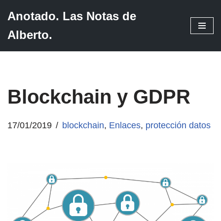
Anotado. Las Notas de
Saltar
Alberto.
al
contenido
Blockchain y GDPR
17/01/2019
blockchain
,
Enlaces
,
protección datos