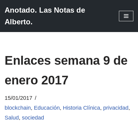
Anotado. Las Notas de
Saltar
Alberto.
al
contenido
Enlaces semana 9 de
enero 2017
15/01/2017
blockchain
,
Educación
,
Historia Clínica
,
privacidad
,
Salud
,
sociedad