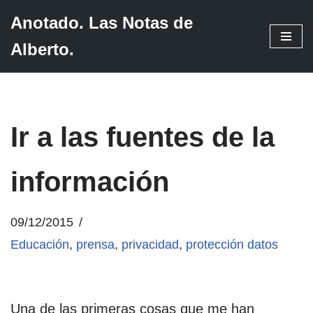
Anotado. Las Notas de
Saltar
Alberto.
al
contenido
Ir a las fuentes de la
información
09/12/2015
Educación
,
prensa
,
privacidad
,
protección datos
Una de las primeras cosas que me han