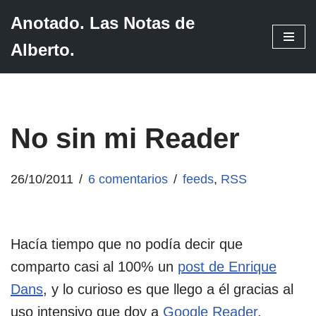
Anotado. Las Notas de
Saltar
Alberto.
al
contenido
No sin mi Reader
26/10/2011
6 comentarios
feeds
,
RSS
Hacía tiempo que no podía decir que
comparto casi al 100% un
post de Enrique
Dans
, y lo curioso es que llego a él gracias al
uso intensivo que doy a
Google Reader
.