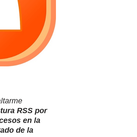
altarme
ctura RSS por
cesos en la
tado de la