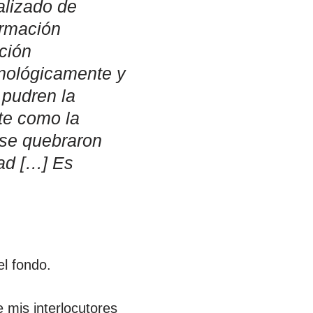
alizado de
ormación
ación
cnológicamente y
 pudren la
te como la
 se quebraron
dad […] Es
el fondo.
 mis interlocutores