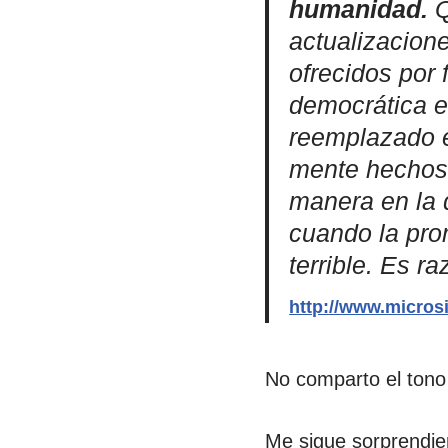
humanidad.
Q
actualizacion
ofrecidos por 
democrática e
reemplazado e
mente hechos 
manera en la 
cuando la prom
terrible. Es r
http://www.microsi
No comparto el tono 
Me sigue sorprendie